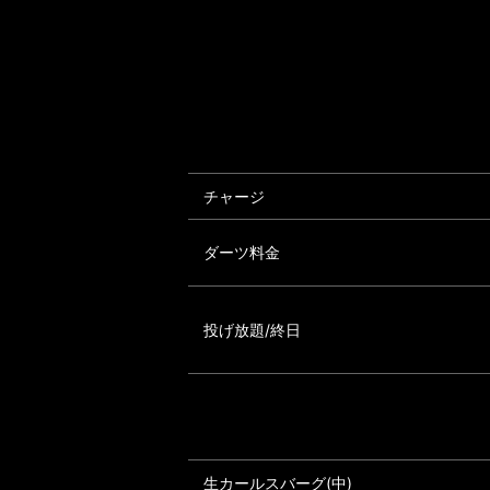
チャージ
ダーツ料金
投げ放題/終日
生カールスバーグ(中)